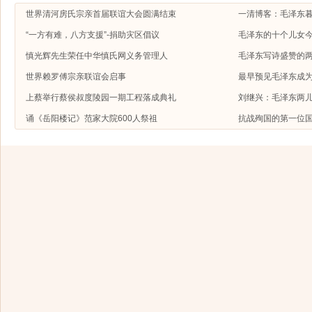
世界清河房氏宗亲首届联谊大会圆满结束
一清博客：毛泽东
“一方有难，八方支援”-捐助灾区倡议
毛泽东的十个儿女今
慎光辉先生荣任中华慎氏网义务管理人
毛泽东写诗盛赞的
世界赖罗傅宗亲联谊会启事
最早预见毛泽东成
上蔡举行蔡侯叔度陵园一期工程落成典礼
刘继兴：毛泽东两
诵《岳阳楼记》范家大院600人祭祖
抗战殉国的第一位国