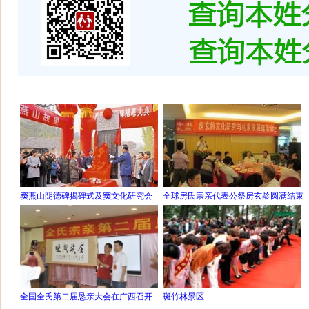
窦燕山阴德碑揭碑式及窦文化研究会
全球房氏宗亲代表公祭房玄龄圆满结束
全国全氏第二届恳亲大会在广西召开
斑竹林景区