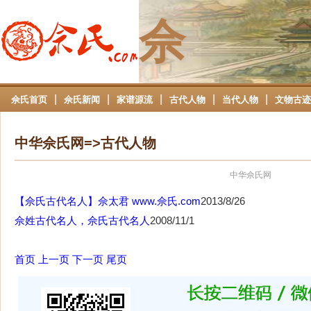
佘
|
|
|
|
|
佘氏首页
佘氏新闻
家谱源流
古代人物
当代人物
文物古迹
中华佘氏网=>古代人物
中华佘氏网
【佘氏古代名人】佘太君 www.佘氏.com
2013/8/26
佘姓古代名人，佘氏古代名人
2008/11/1
首页
上一页
下一页
尾页